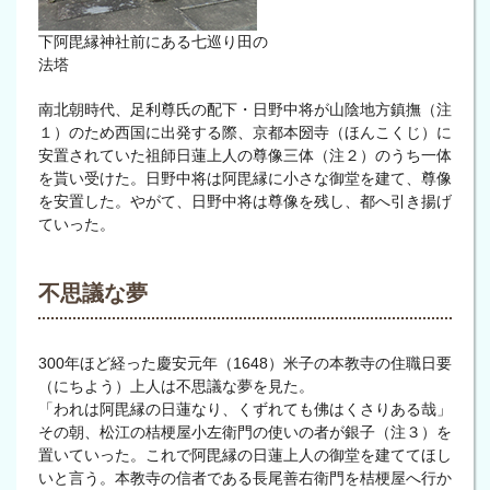
下阿毘縁神社前にある七巡り田の
法塔
南北朝時代、足利尊氏の配下・日野中将が山陰地方鎮撫（注
１）のため西国に出発する際、京都本圀寺（ほんこくじ）に
安置されていた祖師日蓮上人の尊像三体（注２）のうち一体
を貰い受けた。日野中将は阿毘縁に小さな御堂を建て、尊像
を安置した。やがて、日野中将は尊像を残し、都へ引き揚げ
ていった。
不思議な夢
300年ほど経った慶安元年（1648）米子の本教寺の住職日要
（にちよう）上人は不思議な夢を見た。
「われは阿毘縁の日蓮なり、くずれても佛はくさりある哉」
その朝、松江の桔梗屋小左衛門の使いの者が銀子（注３）を
置いていった。これで阿毘縁の日蓮上人の御堂を建ててほし
いと言う。本教寺の信者である長尾善右衛門を桔梗屋へ行か