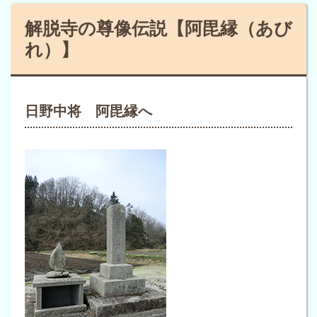
解脱寺の尊像伝説【阿毘縁（あび
れ）】
日野中将 阿毘縁へ