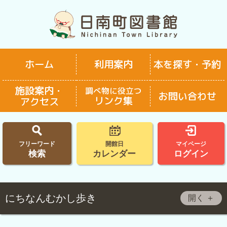
ホーム
利用案内
本を探す・予約
施設案内・
調べ物に役立つ
お問い合わせ
リンク集
アクセス
フリーワード
開館日
マイページ
検索
カレンダー
ログイン
にちなんむかし歩き
開く ＋