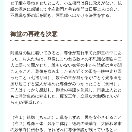
せ子細を尋ねさせたところ、小左衛門は身に覚えがない。仏
縁の深さに感謝して小左衛門と善右衛門は日要上人に会い、
不思議な夢の話を聞き、阿毘縁へ出かける決意をする。
御堂の再建を決意
阿毘縁の里に着いてみると、尊像が荒れ果てた御堂の中にあ
った。村人たちは、尊像にまつわる数々の不思議な霊験を二
人に語って聞かせた。誰もいない御堂の中から読経の声が聞
こえること、尊像を盗み出した者が近くの田を一晩中走り回
ったこと（七巡り田）、数千の蛍が群がるがごとく光る田を
掘り起こすと盗人が埋めた尊像がみつかったこと（蛍田）。
二人はすっかり感動し、御堂の再建を決意し、日要上人とと
もに浄財集めに奔走した。慶安三年、立派な大伽藍(だいが
らん)が完成した。
（注１）鎮撫（ちんぶ）…乱をしずめ、民を安心させること
（注２）尊像三体…残る二体は、徳島の法華寺、大阪和泉市
の妙泉寺に伝わる。それぞれに尊像伝説が残っているとい